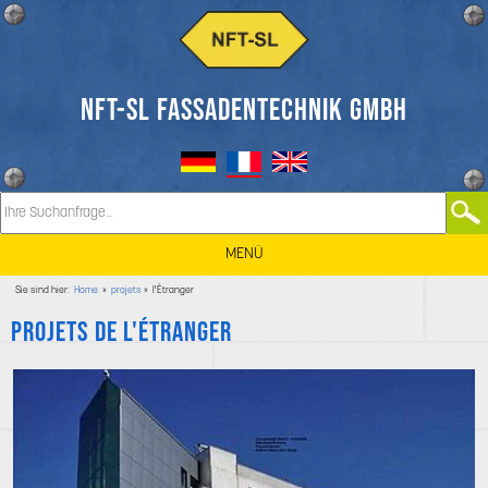
NFT-SL FASSADENTECHNIK GMBH
MENÜ
Sie sind hier:
Home
»
projets
» l'Ètranger
Projets de l'étranger