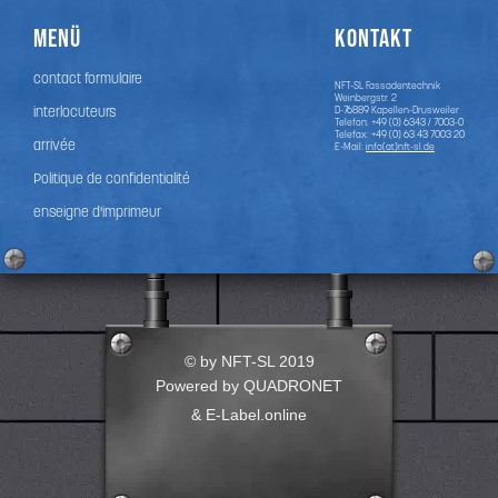
Menü
Kontakt
contact formulaire
NFT-SL Fassadentechnik
Weinbergstr. 2
interlocuteurs
D-76889
Kapellen-Drusweiler
Telefon:
+49 (0) 6343 / 7003-0
Telefax: +49 (0) 63 43 7003 20
arrivée
E-Mail:
info(at)nft-sl.de
Politique de confidentialité
enseigne d'imprimeur
© by NFT-SL 2019
Powered by QUADRONET
&
E-Label.online