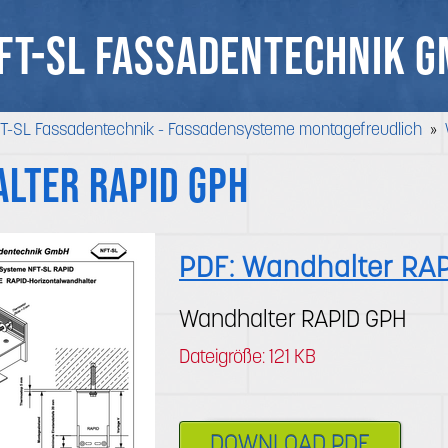
FT-SL FASSADENTECHNIK 
T-SL Fassadentechnik - Fassadensysteme montagefreudlich
»
lter RAPID GPH
PDF: Wandhalter RA
Wandhalter RAPID GPH
Dateigröße: 121 KB
DOWNLOAD PDF
Per Mausklick herunterladen
Dateigröße: 121 KB