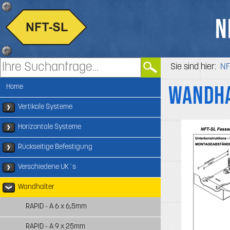
N
Sie sind hier:
NF
Wandha
Home
Vertikale Systeme
Horizontale Systeme
Rückseitige Befestigung
Verschiedene UK´s
Wandhalter
RAPID - A 6 x 6,5mm
RAPID - A 9 x 25mm